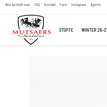
S
Wie bestellt man
FAQ
Kontakt
Fairs
Instagram
Agents
t
C
STOFFE
WINTER 26-2
Skip
to
the
end
of
the
images
gallery