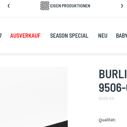
kip
EIGEN PRODUKTIONEN
o
ontent
7
AUSVERKAUF
SEASON SPECIAL
NEU
BAB
BURLI
9506-
9506-69
Qualität: