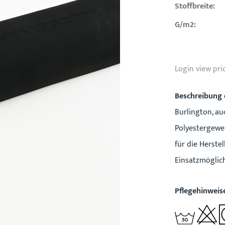
Stoffbreite:
G/m2:
Login view pri
Beschreibung 
Burlington, auc
Polyestergewebe
für die Herste
Einsatzmöglich
Pflegehinweis