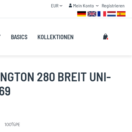
Currency
Mein Konto
EUR
Mein Konto
Registrieren
MENGENRABATT
Suche
My Cart
Y
BASICS
KOLLEKTIONEN
Suche
NGTON 280 BREIT UNI-
69
100%PE