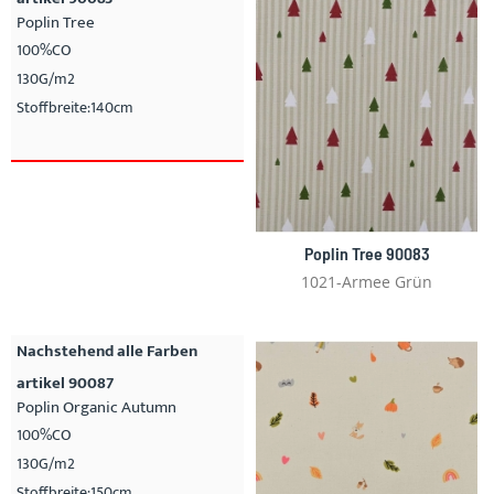
Poplin Tree
100%CO
130G/m2
Stoffbreite:140cm
Poplin Tree 90083
1021-Armee Grün
Nachstehend alle Farben
artikel 90087
Poplin Organic Autumn
100%CO
130G/m2
Stoffbreite:150cm