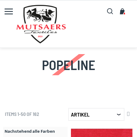
Suche
My C
POPELINE
SET
ITEMS
1
-
50
OF
162
DE
DIR
Nachstehend alle Farben