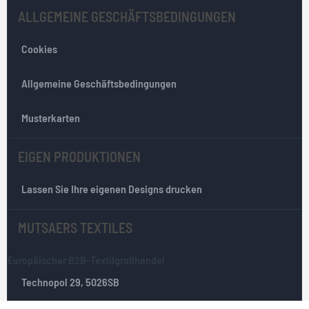
l
ALLGEMEINE GESCHÄFTSBEDINGUNGEN
e
t
Cookies
t
e
r
Allgemeine Geschäftsbedingungen
:
Musterkarten
EIGEN PRODUKTIONEN
Lassen Sie Ihre eigenen Designs drucken
MUTSAERS TEXTILES
Europäischer B2B-Textilgroßhandel
Technopol 29, 5026SB
Senden Sie uns eine E-Mail