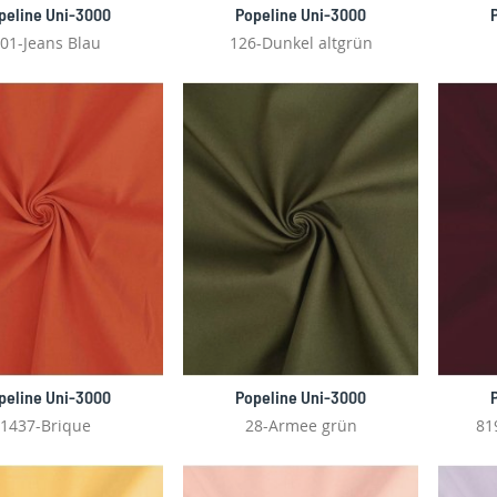
peline Uni-3000
Popeline Uni-3000
01-Jeans Blau
126-Dunkel altgrün
peline Uni-3000
Popeline Uni-3000
1437-Brique
28-Armee grün
81