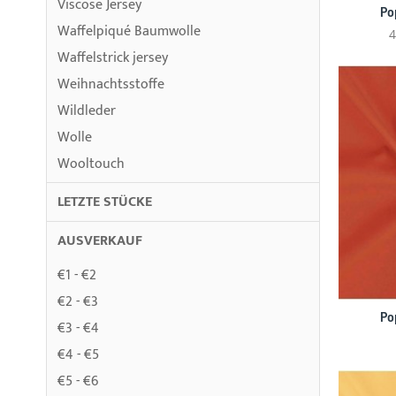
Viscose Jersey
Po
Waffelpiqué Baumwolle
4
Waffelstrick jersey
Weihnachtsstoffe
Wildleder
Wolle
Wooltouch
LETZTE STÜCKE
AUSVERKAUF
€1 - €2
€2 - €3
Po
€3 - €4
€4 - €5
€5 - €6