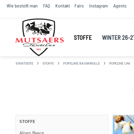
S
Wie bestellt man
FAQ
Kontakt
Fairs
Instagram
Agents
t
C
STOFFE
WINTER 26-2
STARTSEITE
STOFFE
POPELINE BAUMWOLLE
POPELINE UNI
STOFFE
Alpen fleece