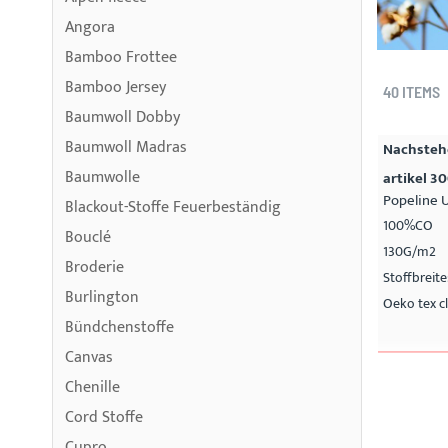
Angora
Bamboo Frottee
Bamboo Jersey
40
ITEMS
Baumwoll Dobby
Baumwoll Madras
Nachstehe
Baumwolle
artikel 3
Popeline 
Blackout-Stoffe Feuerbeständig
100%CO
Bouclé
130G/m2
Broderie
Stoffbreit
Burlington
Oeko tex cl
Bündchenstoffe
Canvas
Chenille
Cord Stoffe
Cupro