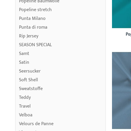
Popeline Baumwolle
Popeline stretch
Punta Milano
Punta di roma
Po
Rip Jersey
SEASON SPECIAL
Samt
Satin
Seersucker
Soft Shell
Sweatstoffe
Teddy
Travel
Velboa
Velours de Panne