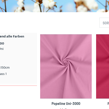
SOR
nd alle Farben
000
Uni
e:150cm
ass 1
Popeline Uni-3000