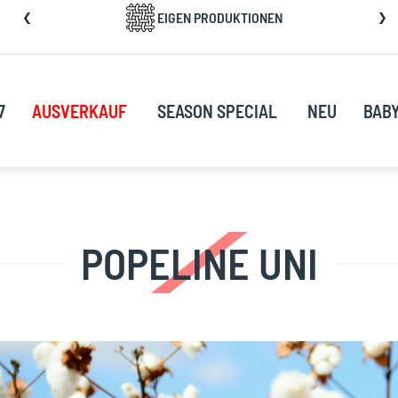
kip
EIGEN PRODUKTIONEN
o
ontent
7
AUSVERKAUF
SEASON SPECIAL
NEU
BAB
POPELINE UNI