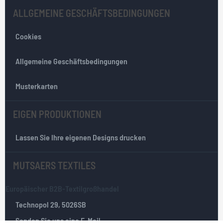
l
ALLGEMEINE GESCHÄFTSBEDINGUNGEN
e
t
Cookies
t
e
r
Allgemeine Geschäftsbedingungen
:
Musterkarten
EIGEN PRODUKTIONEN
Lassen Sie Ihre eigenen Designs drucken
MUTSAERS TEXTILES
Europäischer B2B-Textilgroßhandel
Technopol 29, 5026SB
Senden Sie uns eine E-Mail