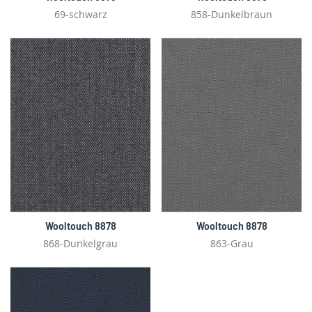
69-schwarz
858-Dunkelbraun
Wooltouch 8878
Wooltouch 8878
868-Dunkelgrau
863-Grau