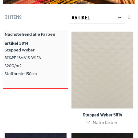
SET
31
ITEMS
DE
DIR
Nachstehend alle Farben
artikel 5814
Stepped Wyber
81%PE 16%VIS 3%EA
320G/m2
Stoffbreite:150cm
Stepped Wyber 5814
51-Naturfarben