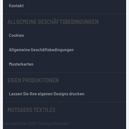
w
Kontakt
s
l
ALLGEMEINE GESCHÄFTSBEDINGUNGEN
e
t
Cookies
t
e
r
Allgemeine Geschäftsbedingungen
:
Musterkarten
EIGEN PRODUKTIONEN
Lassen Sie Ihre eigenen Designs drucken
MUTSAERS TEXTILES
Europäischer B2B-Textilgroßhandel