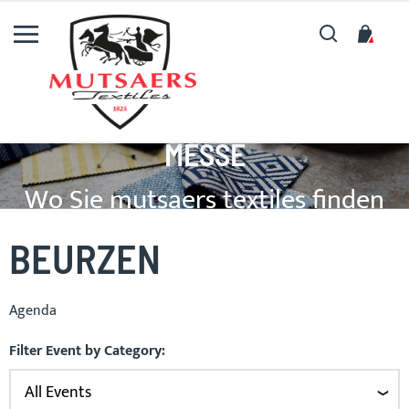
Suche
My C
MESSE
Wo Sie mutsaers textiles finden
können
BEURZEN
Agenda
Filter Event by Category: