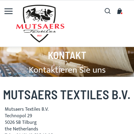
Suche
My C
KONTAKT
Kontaktieren Sie uns
MUTSAERS TEXTILES B.V.
Mutsaers Textiles B.V.
Technopol 29
5026 SB Tilburg
the Netherlands