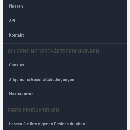
O
Messen
u
r
API
N
e
w
Kontakt
s
l
ALLGEMEINE GESCHÄFTSBEDINGUNGEN
e
t
Cookies
t
e
r
Allgemeine Geschäftsbedingungen
:
Musterkarten
EIGEN PRODUKTIONEN
Lassen Sie Ihre eigenen Designs drucken