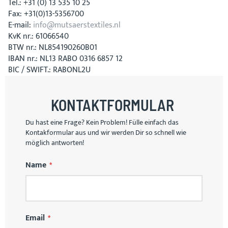
Tel.: +31­ (0)­ 13­ 535 10 25
Fax: +31(0)13-5356700
E-mail:
info@mutsaerstextiles.nl
KvK nr.: 61066540
BTW nr.: NL854190260B01
IBAN nr.: NL13 RABO 0316 6857 12
BIC / SWIFT.: RABONL2U
KONTAKTFORMULAR
Du hast eine Frage? Kein Problem! Fülle einfach das
Kontakformular aus und wir werden Dir so schnell wie
möglich antworten!
Name
Email