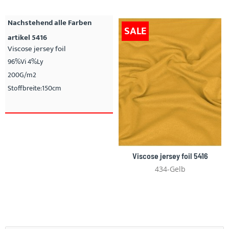
Nachstehend alle Farben
SALE
artikel 5416
Viscose jersey foil
96%Vi 4%Ly
200G/m2
Stoffbreite:150cm
Viscose jersey foil 5416
434-Gelb