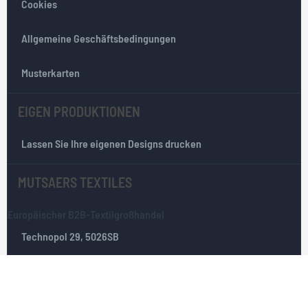
Cookies
t
e
r
Allgemeine Geschäftsbedingungen
:
Musterkarten
EIGEN PRODUKTIONEN
Lassen Sie Ihre eigenen Designs drucken
MUTSAERS TEXTILES
Europäischer B2B-Textilgroßhandel
Technopol 29, 5026SB
Senden Sie uns eine E-Mail
Tilburg, Die Niederlande
+31(0)135351025