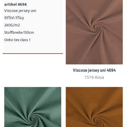
artikel 4694
Viscose jersey uni
95%Vi 5%Ly
240G/m2
Stoffbreite:150cm
Oeko tex class 1
Viscose jersey uni 4694
1519-Rosa