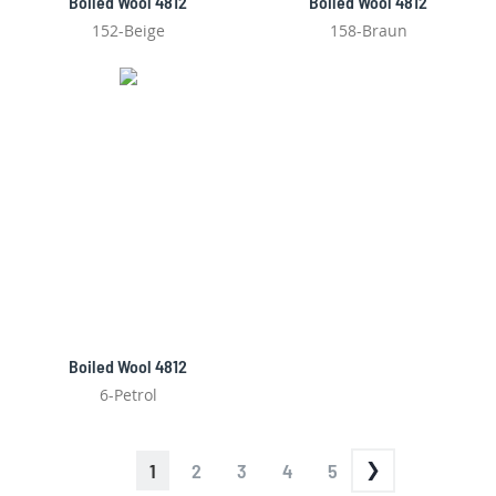
Boiled Wool 4812
Boiled Wool 4812
152-Beige
158-Braun
Boiled Wool 4812
6-Petrol
PAGE
YOU'RE
PAGE
PAGE
PAGE
PAGE
1
2
3
4
5