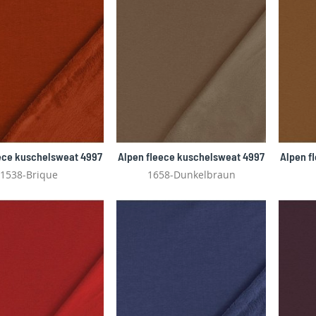
ece kuschelsweat 4997
Alpen fleece kuschelsweat 4997
Alpen f
1538-Brique
1658-Dunkelbraun