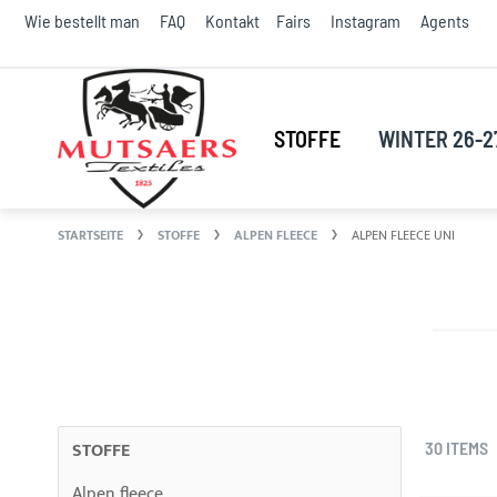
S
Wie bestellt man
FAQ
Kontakt
Fairs
Instagram
Agents
t
C
STOFFE
WINTER 26-2
STARTSEITE
STOFFE
ALPEN FLEECE
ALPEN FLEECE UNI
STOFFE
30
ITEMS
Alpen fleece