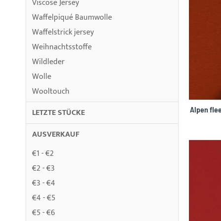
Viscose Jersey
Waffelpiqué Baumwolle
Waffelstrick jersey
Weihnachtsstoffe
Wildleder
Wolle
Wooltouch
Alpen fle
LETZTE STÜCKE
AUSVERKAUF
€1 - €2
€2 - €3
€3 - €4
€4 - €5
€5 - €6