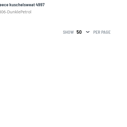
leece kuschelsweat 4997
806-DunklePetrol
SHOW
PER PAGE