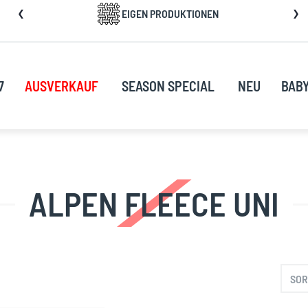
kip
EIGEN PRODUKTIONEN
o
ontent
7
AUSVERKAUF
SEASON SPECIAL
NEU
BAB
ALPEN FLEECE UNI
SOR