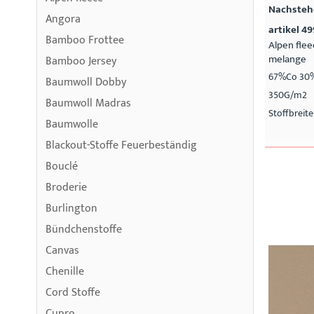
Nachstehe
Angora
artikel 49
Bamboo Frottee
Alpen fle
melange
Bamboo Jersey
67%Co 30
Baumwoll Dobby
350G/m2
Baumwoll Madras
Stoffbreit
Baumwolle
Blackout-Stoffe Feuerbeständig
Bouclé
Broderie
Burlington
Bündchenstoffe
Canvas
Chenille
Cord Stoffe
Cupro