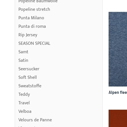
Popeline Baumwolle
Popeline stretch
Punta Milano
Punta di roma
Rip Jersey
SEASON SPECIAL
Samt
Satin
Seersucker
Soft Shell
Sweatstoffe
Teddy
Travel
Velboa
Velours de Panne