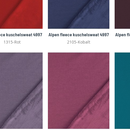
ece kuschelsweat 4997
Alpen fleece kuschelsweat 4997
Alpen f
1315-Rot
2105-Kobalt