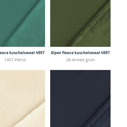
leece kuschelsweat 4997
Alpen fleece kuschelsweat 4997
1407-Petrol
28-Armee grün