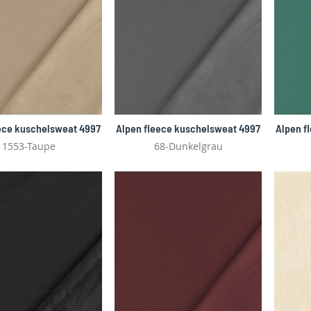
ece kuschelsweat 4997
Alpen fleece kuschelsweat 4997
Alpen f
1553-Taupe
68-Dunkelgrau