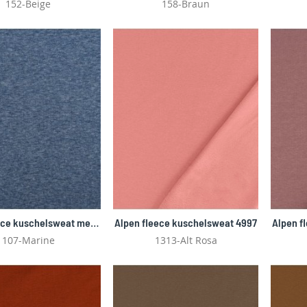
152-Beige
158-Braun
Alpen fleece kuschelsweat melange 4997
Alpen fleece kuschelsweat 4997
Alpen f
107-Marine
1313-Alt Rosa