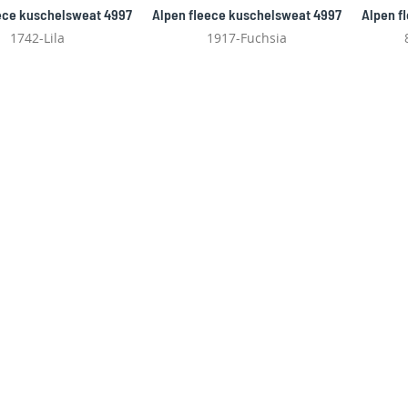
ece kuschelsweat 4997
Alpen fleece kuschelsweat 4997
Alpen f
1742-Lila
1917-Fuchsia