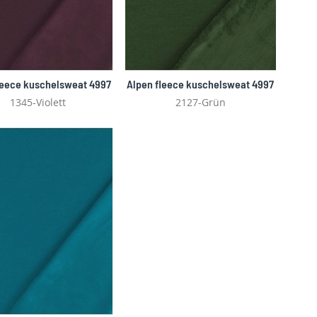
leece kuschelsweat 4997
Alpen fleece kuschelsweat 4997
1345-Violett
2127-Grün