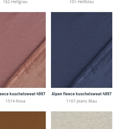
162-Hellgrau
101-Hellblau
leece kuschelsweat 4997
Alpen fleece kuschelsweat 4997
1519-Rosa
1107-Jeans Blau