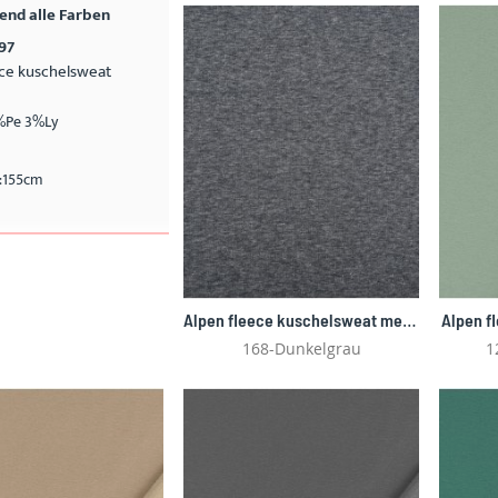
nd alle Farben
97
ece kuschelsweat
%Pe 3%Ly
e:155cm
Alpen fleece kuschelsweat melange 4997
Alpen f
168-Dunkelgrau
1