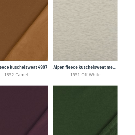
Alpen fleece kuschelsweat melange 4997
leece kuschelsweat 4997
1352-Camel
1551-Off White