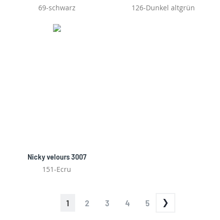
69-schwarz
126-Dunkel altgrün
Nicky velours 3007
151-Ecru
PAGE
YOU'RE
PAGE
PAGE
PAGE
PAGE
1
2
3
4
5
CURRENTLY