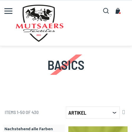
Suche
My C
BASICS
SET
ITEMS
1
-
50
OF
430
DE
DIR
Nachstehend alle Farben