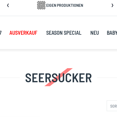
kip
EIGEN PRODUKTIONEN
o
ontent
7
AUSVERKAUF
SEASON SPECIAL
NEU
BAB
SEERSUCKER
SOR