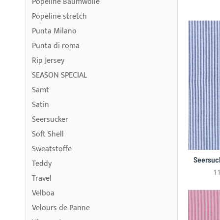
Popeline Baumwolle
Popeline stretch
Punta Milano
Punta di roma
Rip Jersey
SEASON SPECIAL
Samt
Satin
Seersucker
Soft Shell
Sweatstoffe
Seersuc
Teddy
11
Travel
Velboa
Velours de Panne