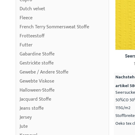
Dutch velvet
Fleece
French Terry Sommersweat Stoffe
Frotteestoff
Futter
Gabardine Stoffe
Seer
Gestrickte stoffe
Gewebe / Andere Stoffe
Nachstehe
Gewebte Viskose
artikel 5
Halloween-Stoffe
Seersucke
Jacquard Stoffe
50%CO 50
Jeans stoffe
115G/m2
Stoffbreit
Jersey
Oeko tex cl
Jute