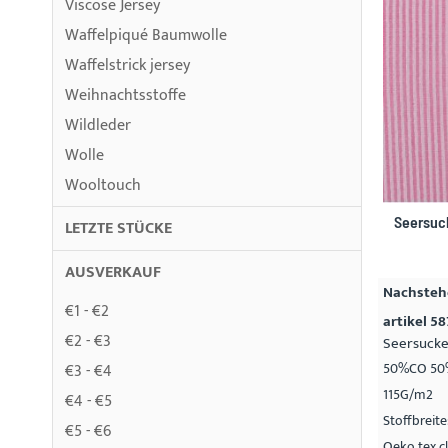
Viscose Jersey
Waffelpiqué Baumwolle
Waffelstrick jersey
Weihnachtsstoffe
Wildleder
Wolle
Wooltouch
Seersuc
LETZTE STÜCKE
AUSVERKAUF
Nachstehe
€1 - €2
artikel 58
€2 - €3
Seersucke
50%CO 50
€3 - €4
115G/m2
€4 - €5
Stoffbreit
€5 - €6
Oeko tex cl