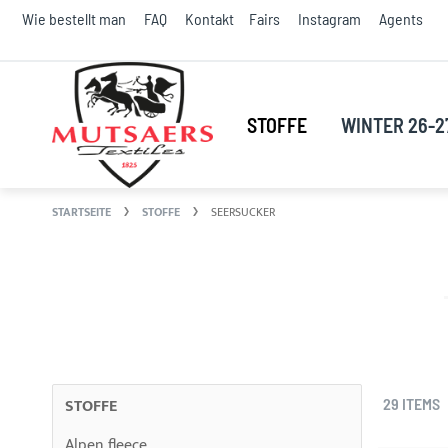
S
Wie bestellt man
FAQ
Kontakt
Fairs
Instagram
Agents
t
C
STOFFE
WINTER 26-2
STARTSEITE
STOFFE
SEERSUCKER
STOFFE
29
ITEMS
Alpen fleece