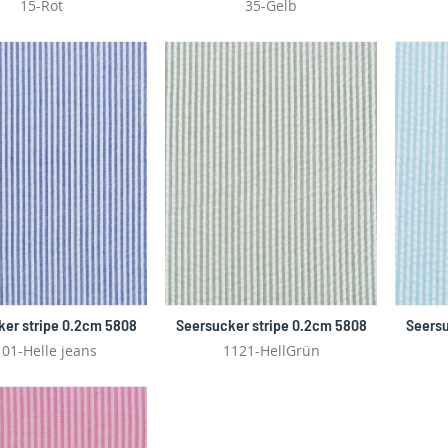
15-Rot
35-Gelb
ker stripe 0.2cm 5808
Seersucker stripe 0.2cm 5808
Seersu
01-Helle jeans
1121-HellGrün