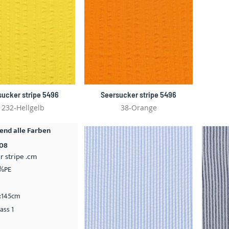
sucker stripe 5496
Seersucker stripe 5496
1232-Hellgelb
38-Orange
nd alle Farben
808
r stripe .cm
%PE
e:145cm
ass 1