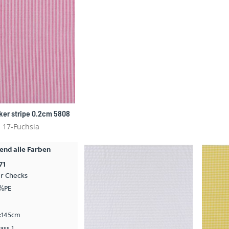
ker stripe 0.2cm 5808
17-Fuchsia
nd alle Farben
71
r Checks
%PE
e:145cm
ass 1