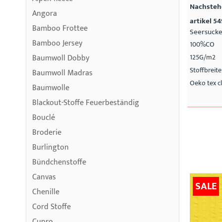
Nachstehe
Angora
artikel 5
Bamboo Frottee
Seersucke
Bamboo Jersey
100%CO
Baumwoll Dobby
125G/m2
Stoffbreit
Baumwoll Madras
Oeko tex cl
Baumwolle
Blackout-Stoffe Feuerbeständig
Bouclé
Broderie
Burlington
Bündchenstoffe
Canvas
SALE
Chenille
Cord Stoffe
Cupro