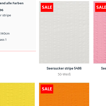
nd alle Farben
SALE
SAL
496
r stripe
e:140cm
ass 1
Seersucker stripe 5496
See
50-Weiß
SALE