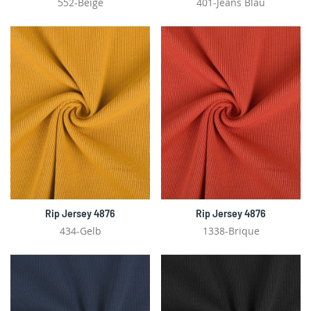
552-Beige
401-Jeans Blau
Rip Jersey 4876
Rip Jersey 4876
434-Gelb
1338-Brique