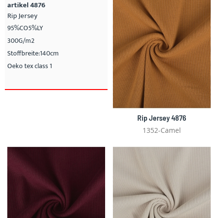
artikel 4876
Rip Jersey
95%CO5%LY
300G/m2
Stoffbreite:140cm
Oeko tex class 1
Rip Jersey 4876
1352-Camel