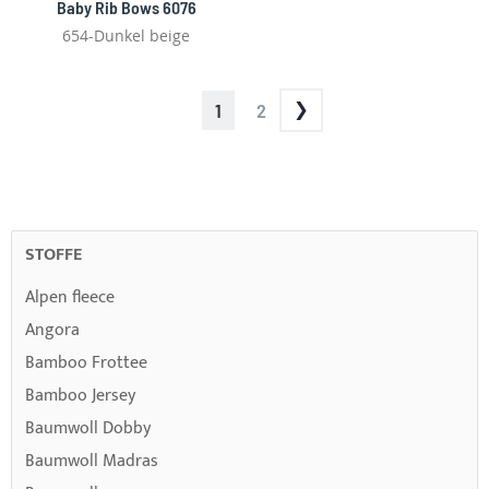
Baby Rib Bows 6076
654-Dunkel beige
PAGE
YOU'RE
PAGE
1
2
CURRENTLY
READING
PAGE
STOFFE
Alpen fleece
Angora
Bamboo Frottee
Bamboo Jersey
Baumwoll Dobby
Baumwoll Madras