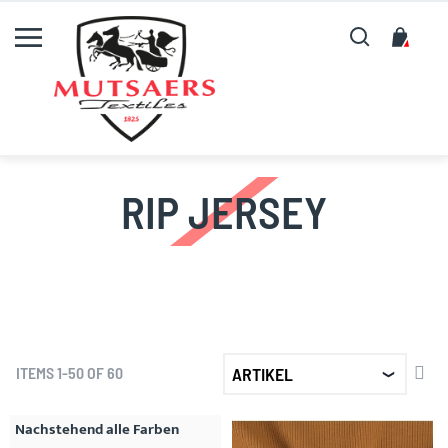
Suche
My C
RIP JERSEY
SET
ITEMS
1
-
50
OF
60
DE
DIR
Nachstehend alle Farben