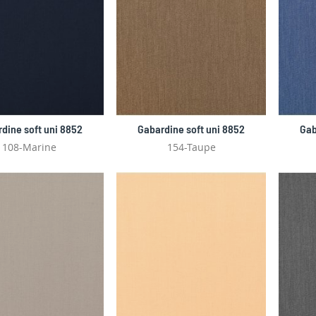
dine soft uni 8852
Gabardine soft uni 8852
Gab
108-Marine
154-Taupe