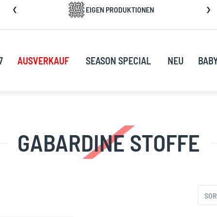
kip
EIGEN PRODUKTIONEN
o
ontent
7
AUSVERKAUF
SEASON SPECIAL
NEU
BAB
GABARDINE STOFFE
SOR