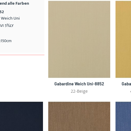
nd alle Farben
52
 Weich Uni
VI 5%LY
e:150cm
Gabardine Weich Uni-8852
Gaba
22-Beige