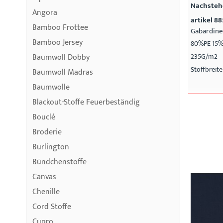
Nachstehe
Angora
artikel 88
Bamboo Frottee
Gabardine
Bamboo Jersey
80%PE 15%
Baumwoll Dobby
235G/m2
Stoffbreit
Baumwoll Madras
Baumwolle
Blackout-Stoffe Feuerbeständig
Bouclé
Broderie
Burlington
Bündchenstoffe
Canvas
Chenille
Cord Stoffe
Cupro