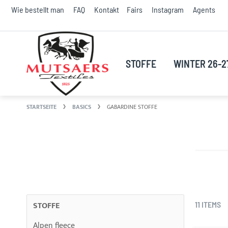
S
Wie bestellt man
FAQ
Kontakt
Fairs
Instagram
Agents
t
C
STOFFE
WINTER 26-2
STARTSEITE
BASICS
GABARDINE STOFFE
STOFFE
11
ITEMS
Alpen fleece