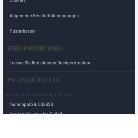
t
e
r
Allgemeine Geschäftsbedingungen
:
Musterkarten
EIGEN PRODUKTIONEN
Lassen Sie Ihre eigenen Designs drucken
MUTSAERS TEXTILES
Europäischer B2B-Textilgroßhandel
Technopol 29, 5026SB
Senden Sie uns eine E-Mail
Tilburg, Die Niederlande
+31(0)135351025