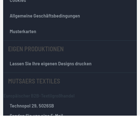
t
e
r
Allgemeine Geschäftsbedingungen
:
Musterkarten
EIGEN PRODUKTIONEN
Lassen Sie Ihre eigenen Designs drucken
MUTSAERS TEXTILES
Europäischer B2B-Textilgroßhandel
Technopol 29, 5026SB
Senden Sie uns eine E-Mail
Tilburg, Die Niederlande
+31(0)135351025