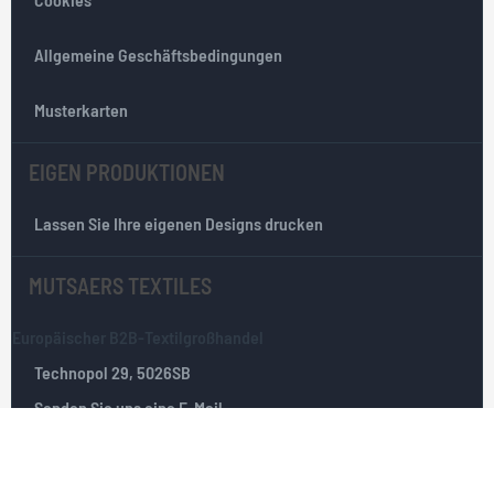
t
e
r
Allgemeine Geschäftsbedingungen
:
Musterkarten
EIGEN PRODUKTIONEN
Lassen Sie Ihre eigenen Designs drucken
MUTSAERS TEXTILES
Europäischer B2B-Textilgroßhandel
Technopol 29, 5026SB
Senden Sie uns eine E-Mail
Tilburg, Die Niederlande
+31(0)135351025