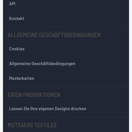
API
N
e
w
Kontakt
s
l
ALLGEMEINE GESCHÄFTSBEDINGUNGEN
e
t
Cookies
t
e
r
Allgemeine Geschäftsbedingungen
:
Musterkarten
EIGEN PRODUKTIONEN
Lassen Sie Ihre eigenen Designs drucken
MUTSAERS TEXTILES