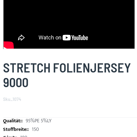
Skip
to
STRETCH FOLIENJERSEY
the
beginning
9000
of
the
images
Sku_1074
gallery
95%PE 5%LY
150