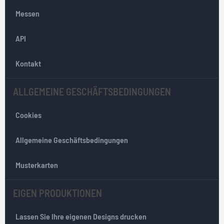
O
Messen
u
r
API
N
e
w
Kontakt
s
l
ALLGEMEINE GESCHÄFTSBEDINGUNGEN
e
t
Cookies
t
e
r
Allgemeine Geschäftsbedingungen
:
Musterkarten
EIGEN PRODUKTIONEN
Lassen Sie Ihre eigenen Designs drucken