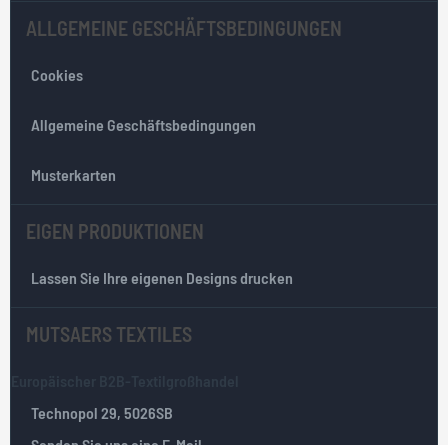
l
ALLGEMEINE GESCHÄFTSBEDINGUNGEN
e
t
Cookies
t
e
r
Allgemeine Geschäftsbedingungen
:
Musterkarten
EIGEN PRODUKTIONEN
Lassen Sie Ihre eigenen Designs drucken
MUTSAERS TEXTILES
Europäischer B2B-Textilgroßhandel
Technopol 29, 5026SB
Senden Sie uns eine E-Mail