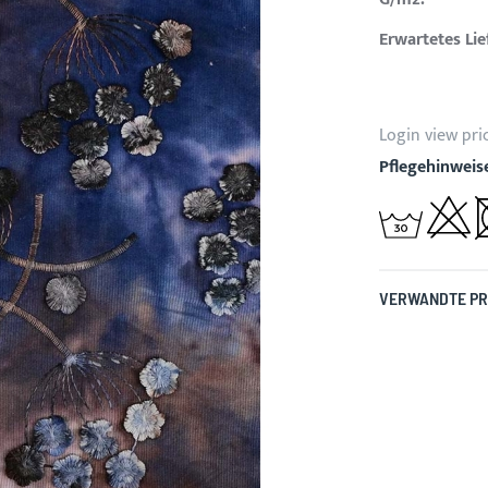
Erwartetes Li
Login view pri
Pflegehinweis
VERWANDTE P