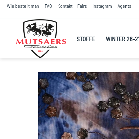
S
Wie bestellt man
FAQ
Kontakt
Fairs
Instagram
Agents
t
C
STOFFE
WINTER 26-2
Skip
to
the
end
of
the
images
gallery