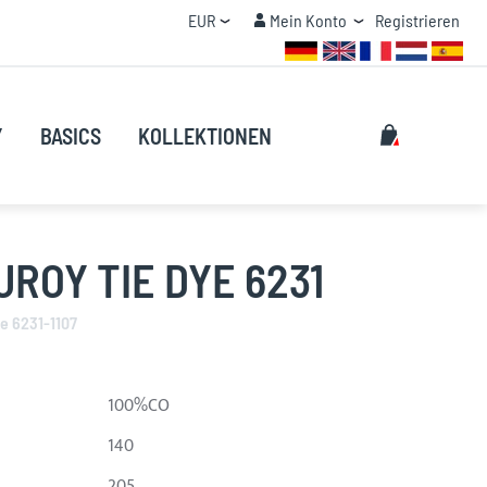
Currency
Mein Konto
EUR
Mein Konto
Registrieren
MENGENRABATT
Suche
My Cart
Y
BASICS
KOLLEKTIONEN
Suche
ROY TIE DYE 6231
e 6231-1107
100%CO
140
205