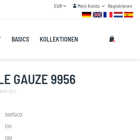
Currency
Mein Konto
EUR
Mein Konto
Registrieren
MENGENRABATT
Suche
My Cart
Y
BASICS
KOLLEKTIONEN
Suche
LE GAUZE 9956
9956-827
100%CO
135
130