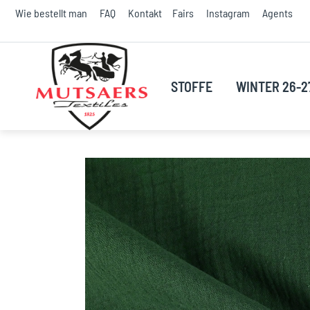
S
Wie bestellt man
FAQ
Kontakt
Fairs
Instagram
Agents
t
C
STOFFE
WINTER 26-2
Skip
to
the
end
of
the
images
gallery