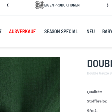
kip
EIGEN PRODUKTIONEN
o
ontent
7
AUSVERKAUF
SEASON SPECIAL
NEU
BAB
DOUB
Double Gauze 
Qualität:
Stoffbreite:
G/m2: