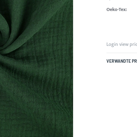
Oeko-Tex:
Login view pri
VERWANDTE P