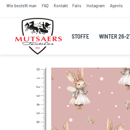
S
Wie bestellt man
FAQ
Kontakt
Fairs
Instagram
Agents
t
C
STOFFE
WINTER 26-2
Skip
to
the
end
of
the
images
gallery