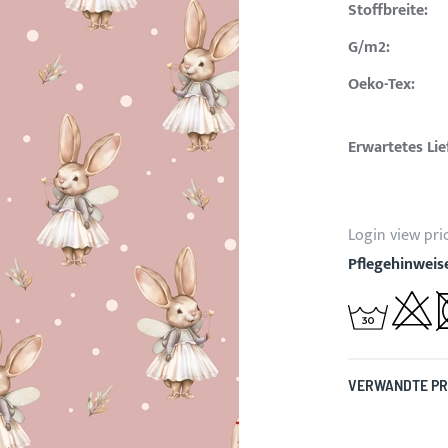
Stoffbreite:
G/m2:
Oeko-Tex:
Erwartetes Li
Login view pri
Pflegehinweis
VERWANDTE P