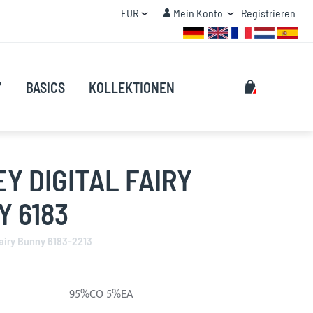
Currency
Mein Konto
EUR
Mein Konto
Registrieren
MENGENRABATT
Suche
My Cart
Y
BASICS
KOLLEKTIONEN
Suche
Y DIGITAL FAIRY
 6183
Fairy Bunny 6183-2213
95%CO 5%EA