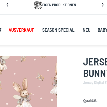
kip
EIGEN PRODUKTIONEN
o
ontent
7
AUSVERKAUF
SEASON SPECIAL
NEU
BAB
JERSE
BUNNY
Jersey Digital 
Qualität: