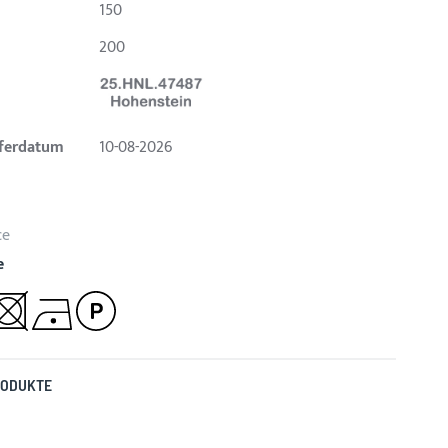
150
200
eferdatum
10-08-2026
ce
e
RODUKTE