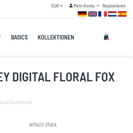
Currency
Mein Konto
EUR
Mein Konto
Registrieren
MENGENRABATT
Suche
My Cart
Y
BASICS
KOLLEKTIONEN
Suche
Y DIGITAL FLORAL FOX
Floral Fox 6156-58
95%CO 5%EA