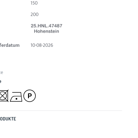
150
200
eferdatum
10-08-2026
ce
e
RODUKTE