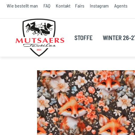
S
Wie bestellt man
FAQ
Kontakt
Fairs
Instagram
Agents
t
C
STOFFE
WINTER 26-2
Skip
to
the
end
of
the
images
gallery