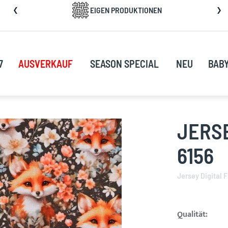
kip
EIGEN PRODUKTIONEN
o
ontent
7
AUSVERKAUF
SEASON SPECIAL
NEU
BAB
JERSE
6156
Jersey Digital 
Qualität: