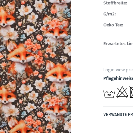
Stoffbreite:
G/m2:
Oeko-Tex:
Erwartetes Li
Login view pri
Pflegehinweis
VERWANDTE P