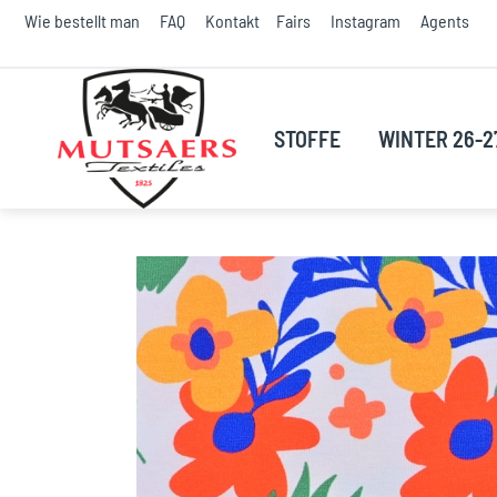
S
Wie bestellt man
FAQ
Kontakt
Fairs
Instagram
Agents
t
C
STOFFE
WINTER 26-2
Skip
to
the
end
of
the
images
gallery