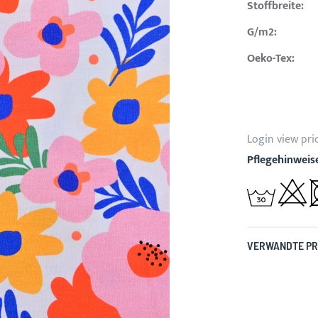
Stoffbreite:
G/m2:
Oeko-Tex:
Login view pri
Pflegehinweis
VERWANDTE P