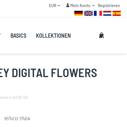
Currency
Mein Konto
EUR
Mein Konto
Registrieren
MENGENRABATT
Suche
My Cart
Y
BASICS
KOLLEKTIONEN
Suche
EY DIGITAL FLOWERS
Flowers 6238-50
95%CO 5%EA