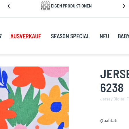
kip
EIGEN PRODUKTIONEN
o
ontent
7
AUSVERKAUF
SEASON SPECIAL
NEU
BAB
JERS
6238
Jersey Digital 
Qualität: