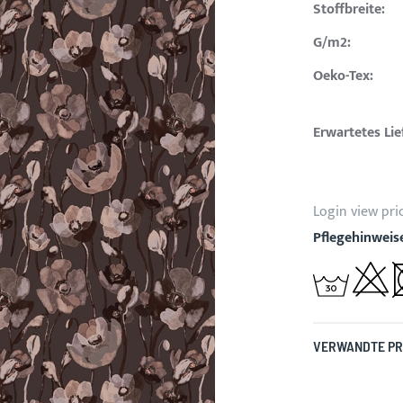
Stoffbreite:
G/m2:
Oeko-Tex:
Erwartetes Li
Login view pri
Pflegehinweis
VERWANDTE P