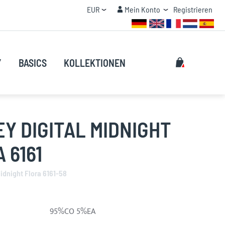
Currency
Mein Konto
EUR
Mein Konto
Registrieren
MENGENRABATT
Suche
My Cart
Y
BASICS
KOLLEKTIONEN
Suche
Y DIGITAL MIDNIGHT
 6161
Midnight Flora 6161-58
95%CO 5%EA