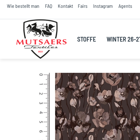
S
Wie bestellt man
FAQ
Kontakt
Fairs
Instagram
Agents
t
C
STOFFE
WINTER 26-2
Skip
to
the
end
of
the
images
gallery