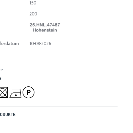
150
200
eferdatum
10-08-2026
ce
e
RODUKTE