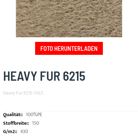
FOTO HERUNTERLADEN
Skip
to
HEAVY FUR 6215
the
beginning
of
Heavy Fur 6215-1453
the
images
gallery
100%PE
150
430