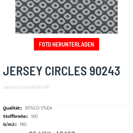
FOTO HERUNTERLADEN
Skip
to
JERSEY CIRCLES 90243
the
beginning
of
Jersey Circles 90243-65
the
images
gallery
95%CO 5%EA
160
180