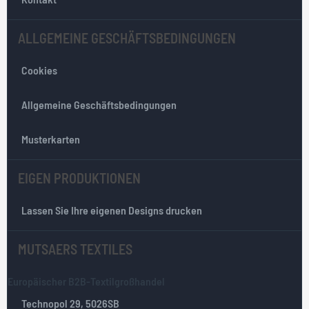
s
l
ALLGEMEINE GESCHÄFTSBEDINGUNGEN
e
t
Cookies
t
e
r
Allgemeine Geschäftsbedingungen
:
Musterkarten
EIGEN PRODUKTIONEN
Lassen Sie Ihre eigenen Designs drucken
MUTSAERS TEXTILES
Europäischer B2B-Textilgroßhandel
Technopol 29, 5026SB