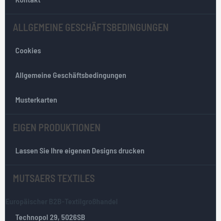
s
l
ALLGEMEINE GESCHÄFTSBEDINGUNGEN
e
t
Cookies
t
e
r
Allgemeine Geschäftsbedingungen
:
Musterkarten
EIGEN PRODUKTIONEN
Lassen Sie Ihre eigenen Designs drucken
MUTSAERS TEXTILES
Europäischer B2B-Textilgroßhandel
Technopol 29, 5026SB