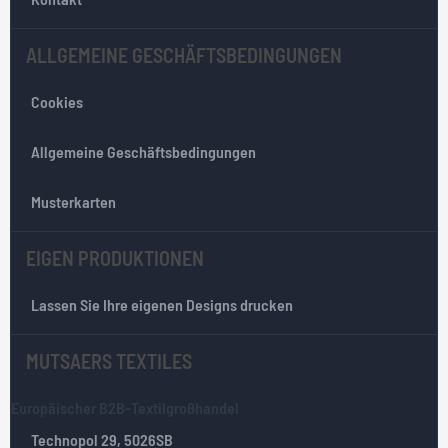
s
l
ALLGEMEINE GESCHÄFTSBEDINGUNGEN
e
t
Cookies
t
e
r
Allgemeine Geschäftsbedingungen
:
Musterkarten
EIGEN PRODUKTIONEN
Lassen Sie Ihre eigenen Designs drucken
MUTSAERS TEXTILES
Europäischer B2B-Textilgroßhandel
Technopol 29, 5026SB