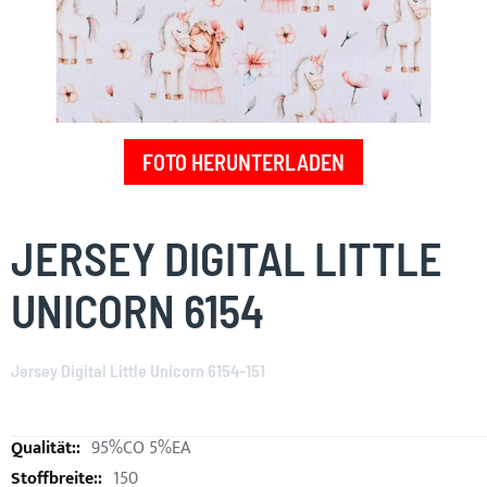
FOTO HERUNTERLADEN
Skip
to
JERSEY DIGITAL LITTLE
the
beginning
UNICORN 6154
of
the
images
Jersey Digital Little Unicorn 6154-151
gallery
95%CO 5%EA
150