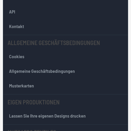
r
API
N
e
w
Kontakt
s
l
ALLGEMEINE GESCHÄFTSBEDINGUNGEN
e
t
Cookies
t
e
r
Allgemeine Geschäftsbedingungen
:
Musterkarten
EIGEN PRODUKTIONEN
Lassen Sie Ihre eigenen Designs drucken