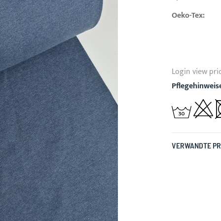
Oeko-Tex:
Login view pri
Pflegehinweis
VERWANDTE P