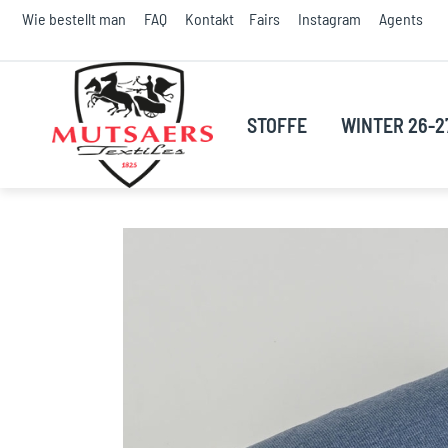
S
Wie bestellt man
FAQ
Kontakt
Fairs
Instagram
Agents
t
C
STOFFE
WINTER 26-2
Skip
to
the
end
of
the
images
gallery