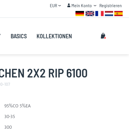
Currency
Mein Konto
EUR
Mein Konto
Registrieren
MENGENRABATT
Suche
My Cart
Y
BASICS
KOLLEKTIONEN
Suche
HEN 2X2 RIP 6100
00-107
95%CO 5%EA
30-35
300