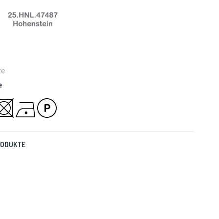
ce
e
RODUKTE