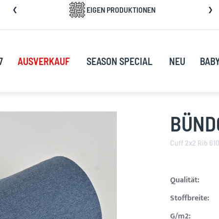
kip
EIGEN PRODUKTIONEN
o
ontent
7
AUSVERKAUF
SEASON SPECIAL
NEU
BAB
BÜNDC
Cuff 2x2 Rib 61
Qualität:
Stoffbreite:
G/m2: