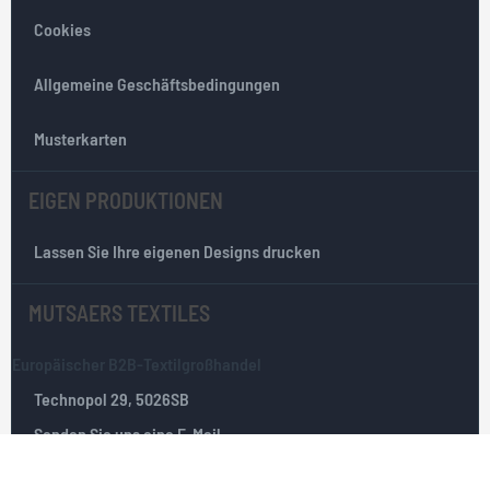
t
Cookies
t
e
r
Allgemeine Geschäftsbedingungen
:
Musterkarten
EIGEN PRODUKTIONEN
Lassen Sie Ihre eigenen Designs drucken
MUTSAERS TEXTILES
Europäischer B2B-Textilgroßhandel
Technopol 29, 5026SB
Senden Sie uns eine E-Mail
Tilburg, Die Niederlande