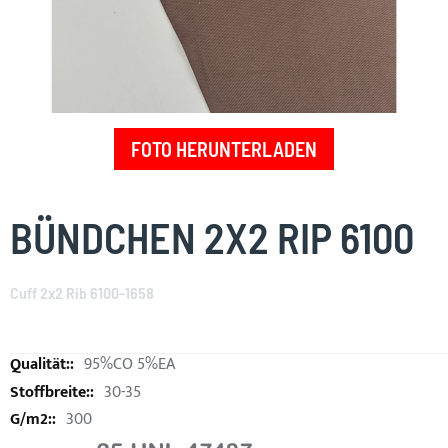
FOTO HERUNTERLADEN
Skip
to
BÜNDCHEN 2X2 RIP 6100
the
beginning
of
Cuff 2x2 Rib 6100-1658
the
images
gallery
95%CO 5%EA
30-35
300