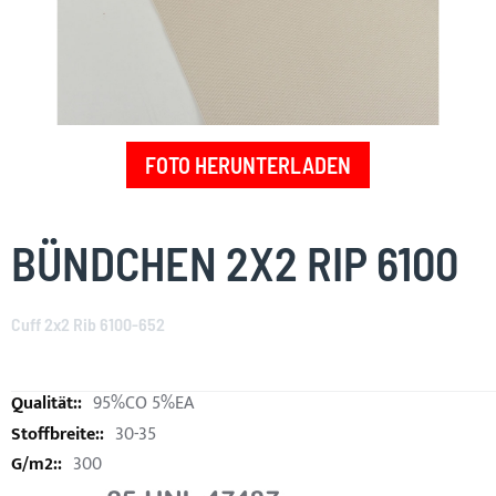
FOTO HERUNTERLADEN
Skip
to
BÜNDCHEN 2X2 RIP 6100
the
beginning
of
Cuff 2x2 Rib 6100-652
the
images
gallery
95%CO 5%EA
30-35
300