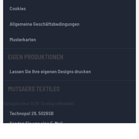
t
Cookies
t
e
r
Allgemeine Geschäftsbedingungen
:
Musterkarten
EIGEN PRODUKTIONEN
Lassen Sie Ihre eigenen Designs drucken
MUTSAERS TEXTILES
Europäischer B2B-Textilgroßhandel
Technopol 29, 5026SB
Senden Sie uns eine E-Mail
Tilburg, Die Niederlande